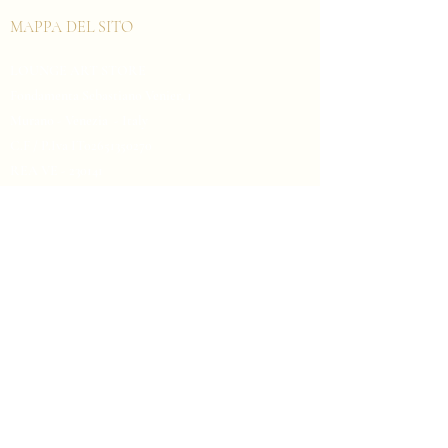
sulla policy delle spedizioni è il 
MAPPA DEL SITO
modo migliore per costruire fiducia e 
rassicurare i tuoi clienti che possono 
LOUNGE ART STORE
acquistare da te in tutta sicurezza.
Fondamenta Sebastiano Venier, 1
Murano - Venezia - Italy
C.F / P.Iva IT02651350270
REA VE - 230141
signorettolamapadarisrl@pec.it
ORARI
Lun - Dom
10.00 - 17.00
CONTATTO
+
39 041 73 98 73
info@signorettolounge.com